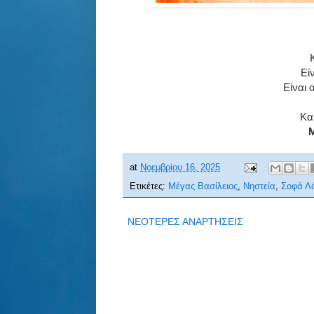
Εί
Είναι 
Κα
Μ
at
Νοεμβρίου 16, 2025
Ετικέτες:
Μέγας Βασίλειος
,
Νηστεία
,
Σοφά Λ
ΝΕΟΤΕΡΕΣ ΑΝΑΡΤΗΣΕΙΣ