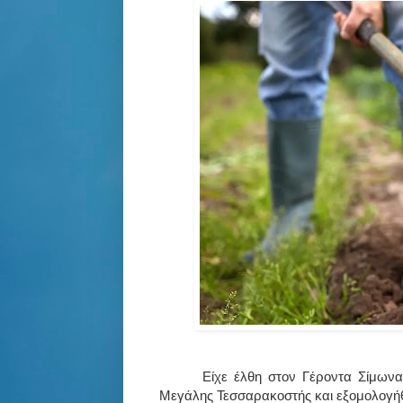
Είχε έλθη στον Γέροντα Σίμωνα
Μεγάλης Τεσσαρακοστής και εξομολογή