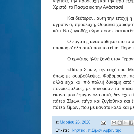
νηστεία, την προσευχή και την ιερά εξο
Χριστό, το Πάσχα εις την Ανάστασι!
Και δεύτερον, αυτή την εποχή η 
αγρυπνία, προσευχή, Ουράνια χαρίσματ
κάτι. Να ζυγισθής τώρα πόσο είσαι και θα
Ο εργάτης αναπαύθηκε από τα λό
υπακοή σ’ όλα αυτά που του είπε. Πήρε 
Ο εργάτης ήλθε ξανά στον Γέροντ
«Πάτερ Σίμων, την ευχή σου. Μ
όπως με συμβούλεψες. Φοβόμουνα, πώ
αλλά είχα και πιό πολλή δύναμη από π
πονοκεφάλους, με πονούσαν τα πόδια 
έκανα, μου έφυγαν όλα αυτά, δεν έχω τ
πάτερ Σίμων, πήγα και ζυγίσθηκα και έ
πάτερ Σίμων, που με κάνατε καλά και με
at
Μαρτίου 26, 2026
Ετικέτες:
Νηστεία
,
π.Σίμων Αρβανίτης