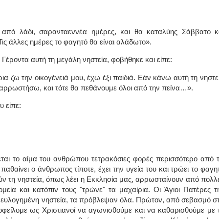
 από λάδι, σαρανταεννέα ημέρες, και θα καταλύης Σάββατο κ
 Τις άλλες ημέρες το φαγητό θα είναι αλάδωτο».
 Γέροντα αυτή τη μεγάλη νηστεία, φοβήθηκε και είπε:
ια ζω την οικογένειά μου, έχω έξι παιδιά. Εάν κάνω αυτή τη νηστε
 αρρωστήσω, και τότε θα πεθάνουμε όλοι από την πείνα…».
υ είπε:
εται το αίμα του ανθρώπου τετρακόσιες φορές περισσότερο από τ
 παθαίνει ο άνθρωπος τίποτε, έχει την υγεία του και τρώει το φαγη
ρούν τη νηστεία, όπως λέει η Εκκλησία μας, αρρωσταίνουν από πολλ
εία και κατόπιν τους "τρώνε" τα μαχαίρια. Οι Άγιοι Πατέρες τ
ν ευλογημένη νηστεία, τα πρόβλεψαν όλα. Πρώτον, από σεβασμό σ
οφείλομε ως Χριστιανοί να αγωνισθούμε και να καθαρισθούμε με 