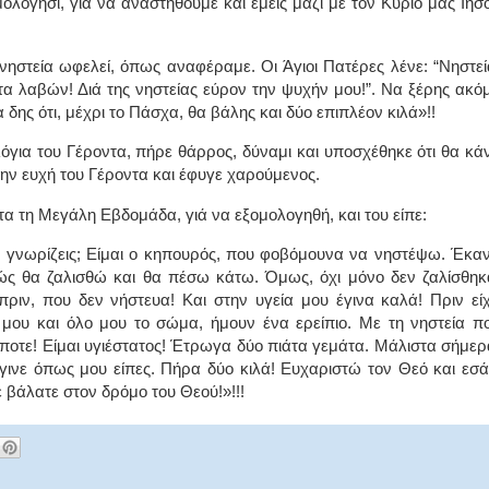
μολόγησι, γιά να αναστηθούμε και εμείς μαζί με τον Κύριό μας Ιησ
νηστεία ωφελεί, όπως αναφέραμε. Οι Άγιοι Πατέρες λένε: “Νηστεί
α λαβών! Διά της νηστείας εύρον την ψυχήν μου!”. Να ξέρης ακό
 δης ότι, μέχρι το Πάσχα, θα βάλης και δύο επιπλέον κιλά»!!
για του Γέροντα, πήρε θάρρος, δύναμι και υποσχέθηκε ότι θα κά
την ευχή του Γέροντα και έφυγε χαρούμενος.
α τη Μεγάλη Εβδομάδα, γιά να εξομολογηθή, και του είπε:
ε γνωρίζεις; Είμαι ο κηπουρός, που φοβόμουνα να νηστέψω. Έκα
ς θα ζαλισθώ και θα πέσω κάτω. Όμως, όχι μόνο δεν ζαλίσθηκ
ριν, που δεν νήστευα! Και στην υγεία μου έγινα καλά! Πριν εί
μου και όλο μου το σώμα, ήμουν ένα ερείπιο. Με τη νηστεία π
ίποτε! Είμαι υγιέστατος! Έτρωγα δύο πιάτα γεμάτα. Μάλιστα σήμερ
γινε όπως μου είπες. Πήρα δύο κιλά! Ευχαριστώ τον Θεό και εσά
 βάλατε στον δρόμο του Θεού!»!!!