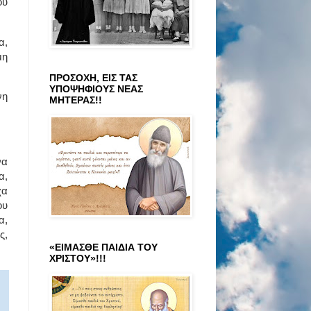
ού
α,
μη
ΠΡΟΣΟΧΗ, ΕΙΣ ΤΑΣ
ΥΠΟΨΗΦΙΟΥΣ ΝΕΑΣ
νη
ΜΗΤΕΡΑΣ!!
να
α,
χα
ου
α,
ς,
«ΕΙΜΑΣΘΕ ΠΑΙΔΙΑ ΤΟΥ
ΧΡΙΣΤΟΥ»!!!