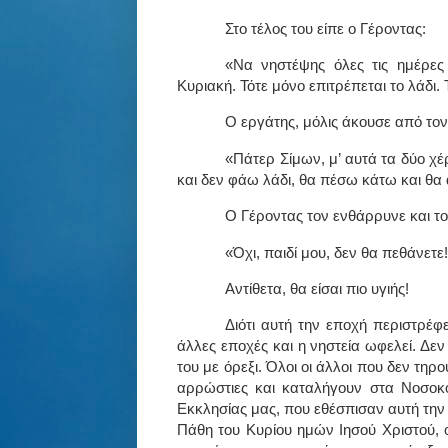
Στο τέλος του είπε ο Γέροντας:
«Να νηστέψης όλες τις ημέρες
Κυριακή. Τότε μόνο επιτρέπεται το λάδι.
Ο εργάτης, μόλις άκουσε από τον
«Πάτερ Σίμων, μ’ αυτά τα δύο χέρ
και δεν φάω λάδι, θα πέσω κάτω και θα
Ο Γέροντας τον ενθάρρυνε και το
«Όχι, παιδί μου, δεν θα πεθάνετε!
Αντίθετα, θα είσαι πιο υγιής!
Διότι αυτή την εποχή περιστρέφ
άλλες εποχές και η νηστεία ωφελεί. Δεν
του με όρεξι. Όλοι οι άλλοι που δεν τη
αρρώστιες και καταλήγουν στα Νοσοκομ
Εκκλησίας μας, που εθέσπισαν αυτή τη
Πάθη του Κυρίου ημών Ιησού Χριστού, 