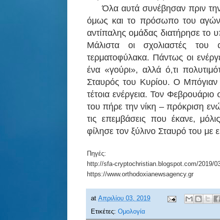
Όλα αυτά συνέβησαν πριν την έν
όμως και το πρόσωπο του αγών
αντίπαλης ομάδας διατήρησε το υπ
Μάλιστα οι σχολιαστές του
τερματοφύλακα. Πάντως οι ενέργε
ένα «γούρι», αλλά ό,τι πολυτιμ
Σταυρός του Κυρίου. Ο Μπόγιαν 
τέτοια ενέργεια. Τον Φεβρουάριο
του πήρε την νίκη – πρόκριση εν
τις επεμβάσεις που έκανε, μόλ
φίλησε τον ξύλινο Σταυρό του με 
Πηγές:
http://sfa-cryptochristian.blogspot.com/2019/0
https://www.orthodoxianewsagency.gr
at
Απριλίου 03, 2019
Ετικέτες:
Ομολογία