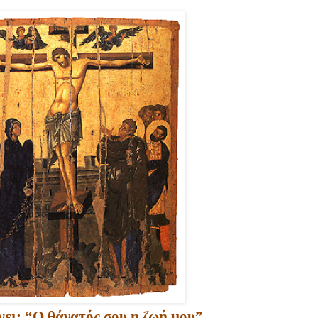
ει: “
O
θάνατός σου η ζωή μου”…