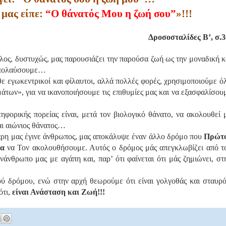
μας είπε:
“Ο θάνατός Μου η ζωή σου”
»!!!
Δροσοσταλίδες Β’, σ.3
λος, δυστυχώς, μας παρουσιάζει την παρούσα ζωή ως την μοναδική κ
 απολαύσουμε…
σθε εγωκεντρικοί και φίλαυτοι, αλλά πολλές φορές, χρησιμοποιούμε ό
άτων», για να ικανοποιήσουμε τις επιθυμίες μας και να εξασφαλίσου
ηφορικής πορείας είναι, μετά τον βιολογικό θάνατο, να ακολουθεί 
αι αιώνιος θάνατος…
χάρη μας έγινε άνθρωπος, μας αποκάλυψε έναν άλλο δρόμο που
Πρώτ
ρα
να Τον ακολουθήσουμε. Αυτός ο δρόμος μάς απεγκλωβίζει από τ
νάνθρωπο μας με αγάπη και, παρ’ ότι φαίνεται ότι μάς ζημιώνει, στ
ύ δρόμου, ενώ στην αρχή θεωρούμε ότι είναι γολγοθάς και σταυρό
ότι,
είναι Ανάσταση και Ζωή!!!