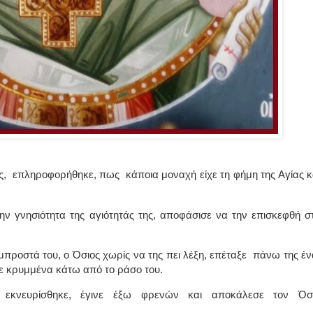
ς,
επληροφορήθηκε, πως
κάποια μοναχή είχε τη φήμη της Αγίας κ
ην γνησιότητα της αγιότητάς της, αποφάσισε να την επισκεφθή σ
προστά του, ο Όσιος χωρίς να της πει λέξη, επέταξε
πάνω της έν
χε κρυμμένα κάτω από το ράσο του.
εκνευρίσθηκε,
έγινε
έξω
φρενών
και
αποκάλεσε
τον
Όσ