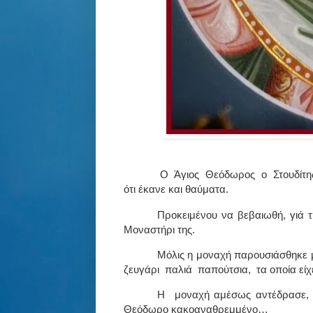
Ο
Άγιος
Θεόδωρος
ο
Στουδίτη
ότι έκανε και θαύματα.
Προκειμένου να βεβαιωθή, γιά τ
Μοναστήρι της.
Μόλις η μοναχή παρουσιάσθηκε μ
ζευγάρι
παλιά
παπούτσια,
τα οποία εί
Η
μοναχή αμέσως αντέδρασε,
Θεόδωρο κακοαναθρεμμένο…