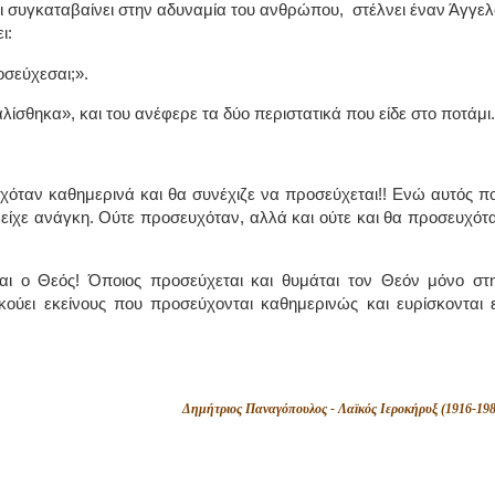
αι συγκαταβαίνει στην αδυναμία του ανθρώπου,
στέλνει έναν Άγγελ
ι:
οσεύχεσαι;».
αλίσθηκα», και του ανέφερε τα δύο περιστατικά που είδε στο ποτάμι.
χόταν καθημερινά και θα συνέχιζε να προσεύχεται!! Ενώ αυτός π
είχε ανάγκη. Ούτε προσευχόταν, αλλά και ούτε και θα προσευχότ
έται ο Θεός! Όποιος προσεύχεται και θυμάται τον Θεόν μόνο στ
κούει εκείνους που προσεύχονται καθημερινώς και ευρίσκονται 
Δημήτριος Παναγόπουλος - Λαϊκός Ιεροκήρυξ (1916-198