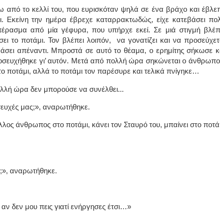
ω από το κελλί του, που ευρισκόταν ψηλά σε ένα βράχο και έβλε
ι. Εκείνη την ημέρα έβρεχε καταρρακτωδώς, είχε κατεβάσει πο
πέρασμα από μία γέφυρα, που υπήρχε εκεί. Σε μιά στιγμή βλέπ
ει το ποτάμι. Τον βλέπει λοιπόν,
να γονατίζει και να προσεύχετ
ράσει απέναντι. Μπροστά σε αυτό το θέαμα, ο ερημίτης σήκωσε κ
ροσευχήθηκε γι’ αυτόν. Μετά από πολλή ώρα σηκώνεται ο άνθρωπο
στο ποτάμι, αλλά το ποτάμι τον παρέσυρε και τελικά πνίγηκε…
λλή ώρα δεν μπορούσε να συνέλθει...
σευχές μας;», αναρωτήθηκε.
λλος άνθρωπος στο ποτάμι, κάνει τον Σταυρό του, μπαίνει στο ποτά
ύ;», αναρωτήθηκε.
αν δεν μου πεις γιατί ενήργησες έτσι…»