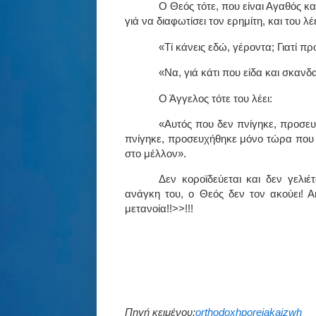
Ο Θεός τότε, που είναι Αγαθός κ
γιά να διαφωτίσει τον ερημίτη, και του λέε
«Τί κάνεις εδώ, γέροντα; Γιατί πρ
«Να, γιά κάτι που είδα και σκανδ
Ο Άγγελος τότε του λέει:
«Αυτός που δεν πνίγηκε, προσευ
πνίγηκε, προσευχήθηκε μόνο τώρα που 
στο μέλλον».
Δεν κοροϊδεύεται και δεν γελι
ανάγκη του, ο Θεός δεν τον ακούει! Α
μετανοία!!>>!!!
Πηγή κειμένου:
orthodoxhporeiakaizwh