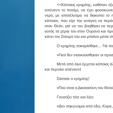
<<Κάποιος ερημίτης, καθόταν έξ
απέναντι το ποτάμι, να έχει φουσκώσε
νερό, με αποτέλεσμα να διακοπεί το 
κάποιον, που είχε την ανάγκη να περάσ
στον Θεόν, γιά να τον βοηθήσει να πε
αυτός τα χέρια του στον Ουρανό και π
κάνει τον Σταυρό του και μπαίνει μέσα 
Ο ερημίτης σοκαρίσθηκε… Γιά πο
«Γιατί δεν εισακούσθηκαν οι προ
Μετά από λίγο έρχεται κάποιος ά
και περνάει απέναντι!
Σάστισε ο ερημίτης!
«Πού είναι η Δικαιοσύνη του Θεο
Γονατίζει τότε και λέει:
«Δεν σηκώνομαι από εδώ, Κύριε, 