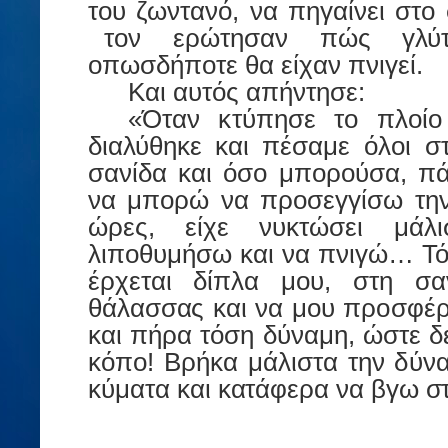
το
υ ζ
ω
ν
τ
α
ν
ό
,
να
πηγ
αί
νει
σ
τ
ο
το
ν
ε
ρ
ώ
τ
ησ
α
ν
πώς
γλύ
ο
π
ω
σδήπ
οτ
ε
θ
α
ε
ί
χ
α
ν πν
ι
γε
ί
.
Κ
α
ι
α
υ
τό
ς
α
πήν
τ
ησε:
«Ό
τ
α
ν
κ
τ
ύπησε
τ
ο
πλ
ο
ί
ο
δ
ια
λύ
θ
ηκε κ
α
ι πέσ
α
με
ό
λ
ο
ι
σ
σ
α
ν
ί
δα
κ
α
ι
ό
σο
μπ
ορο
ύσα, π
να μπορώ να προσεγγίσω την 
ώ
ρ
ες, είχε νυκτώσει μάλ
λ
ι
π
ο
θ
υμήσω
κ
α
ι να
πν
ι
γ
ώ
…
Τό
έ
ρ
χε
τ
α
ι δ
ί
πλα
μ
ο
υ,
σ
τ
η
σ
α
θά
λ
α
σσ
α
ς
κ
α
ι να μ
ο
υ
προσφέρ
κ
α
ι
πή
ρ
α
τό
ση
δύν
α
μη,
ώ
σ
τ
ε
δ
κ
ό
π
ο! Βρήκα μάλιστα την δύν
κύμ
α
τ
α κ
α
ι
κατάφερα να βγω σ