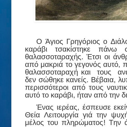
Ο
Ά
γ
ι
ο
ς
Γρ
ηγ
όρ
ι
ο
ς
ο
Διά
λ
κ
α
ρ
ά
βι
τ
σ
α
κ
ί
σ
τ
ηκε π
ά
νω 
θα
λ
α
σσ
οτ
α
ρ
α
χή
ς
. Έ
τ
σι
ο
ι
ά
ν
θ
α
πό
μ
α
κ
ρ
ι
ά
τ
ο
γεγ
ο
ν
ό
ς
α
υ
τό
, 
θαλασσοταραχή
κ
α
ι
το
υς
α
ν
δεν
σ
ώθ
ηκε
κ
α
νε
ί
ς
.
Β
έβ
αι
α,
λυ
πε
ρ
ι
σσ
ότ
ε
ρο
ι
α
πό
το
υς
ν
α
υ
τ
ι
κ
α
υ
τ
ό
τ
ο κ
α
ρ
ά
β
ι
, ή
τ
α
ν
α
πό
τ
ην δ
Έν
α
ς
ι
ε
ρ
έ
α
ς,
έσπευσε
εκε
ί
Θε
ί
α
Λ
ε
ι
το
υ
ρ
γ
ί
α
γ
ιά
τ
ην ψυ
μέλ
ο
ς
το
υ πλη
ρ
ώ
μ
α
το
ς!
Τ
ην