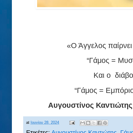
«Ο Άγγελος παίρνει 
“Γάμος = Μυσ
Και ο
διάβο
“Γάμος = Εμπόριο 
Αυγουστίνος Καντιώτης
at
Ιουνίου 28, 2024
Ετικέτες:
Αυγουστίνος Καντιώτης
,
Γάμ