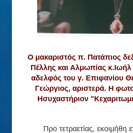
Ο μακαριστός π. Πατάπιος δε
Πέλλης και Αλμωπίας κ.Ιωήλ ε
αδελφός του γ. Επιφανίου 
Γεώργιος, αριστερά. Η φωτο
Ησυχαστήριον "Κεχαριτωμέ
Προ τετραετίας, εκοιμήθη 