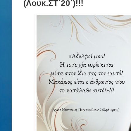
(Λουκ.ΣΤ΄20΄)!!!