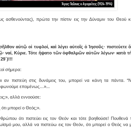
υς ασθενούντας), πρώτα την πίστιν εις την Δύναμιν του Θεού κ
σῆλθον αὐτῷ οἱ τυφλοί, καὶ λέγει αὐτοῖς ὁ Ἰησοῦς· πιστεύετε ὅ
ῷ· ναί, Κύριε. Τότε ἥψατο τῶν ὀφθαλμῶν αὐτῶν λέγων· κατὰ τ
9΄)!!!
οί σήμερα:
ι αν πιστεύη στις δυνάμεις του, μπορεί να κάνη τα πάντα. “
Συμφωνούμε επομένως…»...
ις;», αλλά εννοούσε:
ς ότι μπορεί ο Θεός;».
θρώπου ότι πιστεύει εις τον Θεόν και τότε βοηθούσε! Πουθενά 
ωϊσμό μου, αλλά να πιστεύω εις τον Θεόν, ότι μπορεί ο Θεός να 