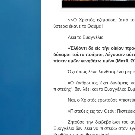
<<Ο Χριστός εζητούσε, (από το
ύστερα έκανε το Θαύμα!
Λέει το Ευαγγέλιο:
«Ἐλθόντι δὲ εἰς τὴν οἰκίαν προ
δύναμαι τοῦτο ποιῆσαι; Λέγουσιν αὐτ
πίστιν ὑμῶν γενηθήτω ὑμῖν» (Ματθ. Θ΄2
Όχι όπως λένε λανθασμένα μερικ
«Ο άνθρωπος έχει δυνάμεις κα
πιστεύης”, δεν λέει και το Ευαγγέλιο; 
Ναι, ο Χριστός ερωτούσε «πιστεύε
«Πιστεύεις εις τον Θεόν; Πιστεύει
Ζητούσε την διαβεβαίωσι του αν
Ευαγγέλιο δεν λέει να πιστεύω στον εγ
βοηθήση, να με θεραπεύση!!