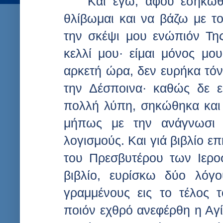
Και εγώ, αφού εσηκώθ
θλίβωμαι και να βάζω με 
την σκέψι μου ενώπιόν Της
κελλί μου· είμαι μόνος μου
αρκετή ώρα, δεν ευρήκα τόν
την Δέσποινα· καθώς δε 
πολλή λύπη, σηκώθηκα και 
μήπως με την ανάγνωσι 
λογισμούς. Και γιά βιβλίο ε
του Πρεσβυτέρου των Ιερο
βιβλίο, ευρίσκω δύο λόγ
γραμμένους εις το τέλος 
ποιόν εχθρό ανεφέρθη η Αγί